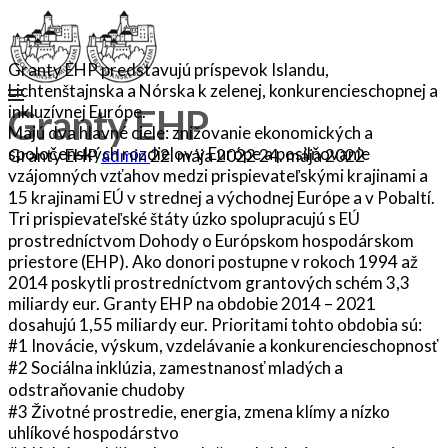
Granty EHP predstavujú príspevok Islandu,
Lichtenštajnska a Nórska k zelenej, konkurencieschopnej a
Granty EHP
inkluzívnej Európe.
Majú dva hlavné ciele: znižovanie ekonomických a
spoločenských rozdielov v Európe a posilňovanie
Granty EHP
admin
22. mája 2022
24. mája 2022
vzájomných vzťahov medzi prispievateľskými krajinami a
15 krajinami EÚ v strednej a východnej Európe a v Pobaltí.
Tri prispievateľské štáty úzko spolupracujú s EÚ
prostredníctvom Dohody o Európskom hospodárskom
priestore (EHP). Ako donori postupne v rokoch 1994 až
2014 poskytli prostredníctvom grantových schém 3,3
miliardy eur. Granty EHP na obdobie 2014 – 2021
dosahujú 1,55 miliardy eur. Prioritami tohto obdobia sú:
#1 Inovácie, výskum, vzdelávanie a konkurencieschopnosť
#2 Sociálna inklúzia, zamestnanosť mladých a
odstraňovanie chudoby
#3 Životné prostredie, energia, zmena klímy a nízko
uhlíkové hospodárstvo