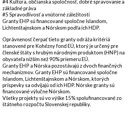
#4 Kultúra, občianska spoločnosť, dobré spravovanie a
základné práva
#5 Spravodlivosť a vnútorné záležitosti
Granty EHP sú financované spoločne Islandom,
Lichtenštajnskom a Nórskom podľa ich HDP.
Oprávnenosť čerpať tieto granty odráža kritériá
stanovené pre Kohézny fond EÚ, ktorý je určený pre
členské štáty s hrubým národným produktom (HNP) na
obyvateľa nižším než 90% priemeru EÚ.
Granty EHP a Nórska pozostávajú z dvoch finančných
mechanizmov. Granty EHP sú financované spoločne
Islandom, Lichtenštajnskom a Nórskom, ktorých
príspevky sa odvíjajú od ich HDP. Nórske granty sú
financované výlučne Nórskom.
Všetky projekty sú vo výške 15% spolufinancované zo
štátneho rozpočtu Slovenskej republiky.